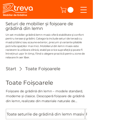
Seturi de mobilier și foișoare de
grădină din lemn
Un set mobilier grădină lemn masiv oferă stabilitate și confort
pentru terase și grădini. Categoria include seturi de terasă cu
masă și bănci sau scaune exterior, precum și variante pliabile
potrivite spațiilor mai mici. Mobilierul din lemn masiv este
rezistent la utilizare zilnică, stabil pe orice suprafață și poate fi
întreținut ușor în timp, fiind o alegere practică pentru zone de
relaxare în aer liber.
Start
Toate Foișoarele
Toate Foișoarele
Foișoare de grădină din lemn – modele standard,
moderne și clasice. Descoperă foișoare de grădină
din lemn, realizate din materiale naturale de
calitate, disponibile în modele standard, atât în stil
modern, cât și clasic. Structuri prefabricate, ușor de
Toate seturile de grădină din lemn masiv
Foisoare moderne
montat, disponibile în mai multe dimensiuni,
adaptate oricărui tip de spațiu exterior. Livrare
rapidă în 2–10 zile, direct la tine acasă. Design