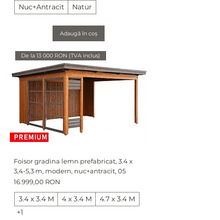
Nuc+Antracit
Natur
Adaugă în coș
De la 13 000 RON (TVA inclus)
Foisor gradina lemn prefabricat, 3.4 x
3,4-5,3 m, modern, nuc+antracit, 05
Preț
16.999,00 RON
3.4 x 3.4 M
4 x 3.4 M
4.7 x 3.4 M
+1