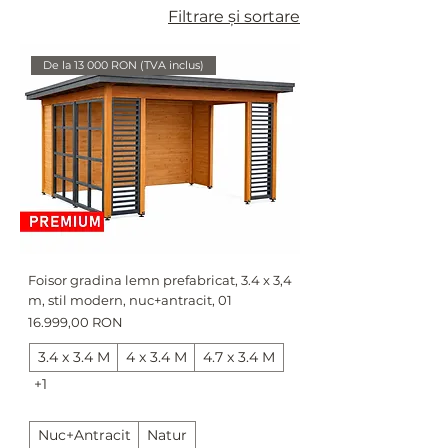
durabil, funcționalitate ridicată și estetică premium
Filtrare și sortare
pentru grădina ta.
De la 13 000 RON (TVA inclus)
Foisor gradina lemn prefabricat, 3.4 x 3,4
m, stil modern, nuc+antracit, 01
Preț
16.999,00 RON
3.4 x 3.4 M
4 x 3.4 M
4.7 x 3.4 M
+1
Nuc+Antracit
Natur