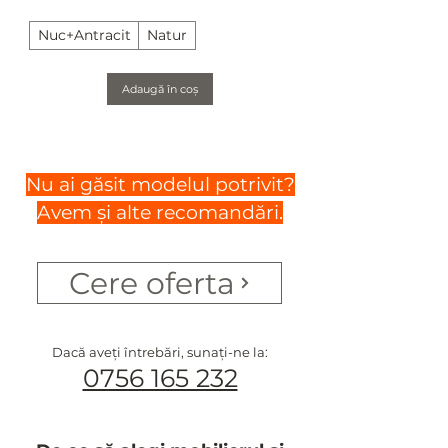
Nuc+Antracit
Natur
Adaugă în coș
Nu ai găsit modelul potrivit?
Avem și alte recomandări.
Cere oferta
Dacă aveți întrebări, sunați-ne la:
0756 165 232