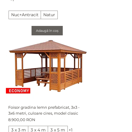
Nuc+Antracit
Natur
Adaugă în coș
Foisor gradina lemn prefabricat, 3x3 -
3x6 metri, culoare cires, model clasic
Preț
8.900,00 RON
3 x 3 m
3 x 4 m
3 x 5 m
+1