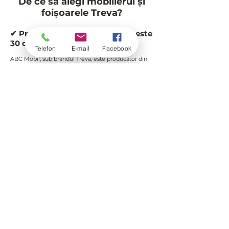
De ce să alegi mobilierul și
foișoarele Treva?
✔ Producător din România cu peste
30 de ani de experiență
Telefon
E-mail
Facebook
ABC Mobil, sub brandul Treva, este producător din
România specializat în realizarea de
mobilier de
grădină din lemn
și
foișoare din lemn
, dezvoltate
pentru utilizare în exterior. Cu o experiență de
peste 30 de ani în prelucrarea lemnului, compania
oferă produse durabile, funcționale și ușor de
integrat în orice tip de grădină sau terasă.
✔ Lemn masiv de calitate
Toate seturile de terasă din lemn, foișoarele și
mobilierul de grădină sunt fabricate din lemn masiv
atent ales, asigurând durabilitate, stabilitate și
rezistență în timp.
✔ Livrare rapidă în toată România
Asigurăm livrare rapidă pentru toate produsele: