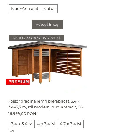
Nuc+Antracit
Natur
Adaugă în coș
De la 13 000 RON (TVA inclus)
Foisor gradina lemn prefabricat, 3,4 ×
3,4–5,3 m, stil modern, nuc+antracit, 06
Preț
16.999,00 RON
3.4 x 3.4 M
4 x 3.4 M
4.7 x 3.4 M
+1