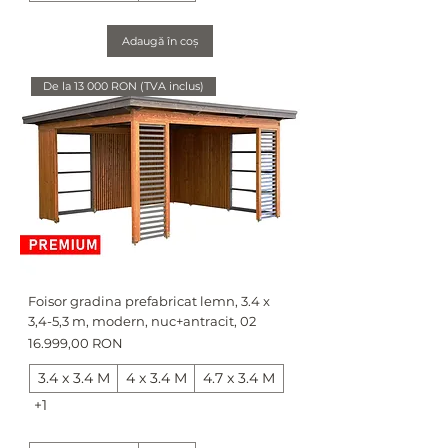
Adaugă în coș
De la 13 000 RON (TVA inclus)
Foisor gradina prefabricat lemn, 3.4 x
3,4-5,3 m, modern, nuc+antracit, 02
Preț
16.999,00 RON
3.4 x 3.4 M
4 x 3.4 M
4.7 x 3.4 M
+1