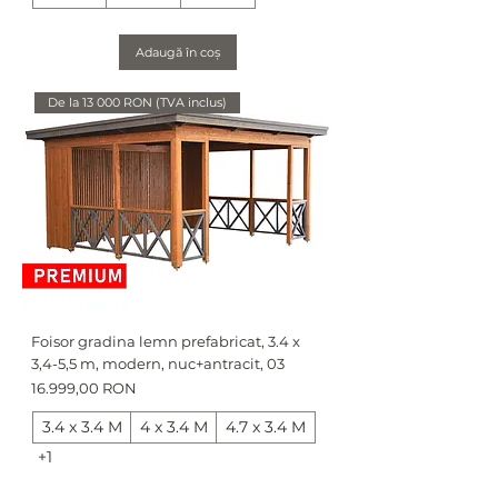
Adaugă în coș
De la 13 000 RON (TVA inclus)
Foisor gradina lemn prefabricat, 3.4 x
3,4-5,5 m, modern, nuc+antracit, 03
Preț
16.999,00 RON
3.4 x 3.4 M
4 x 3.4 M
4.7 x 3.4 M
+1