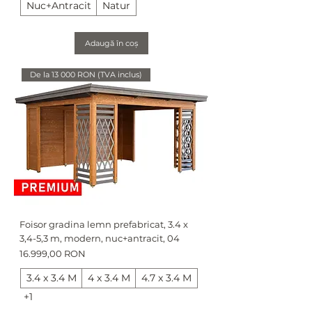
Nuc+Antracit
Natur
Adaugă în coș
De la 13 000 RON (TVA inclus)
Foisor gradina lemn prefabricat, 3.4 x
3,4-5,3 m, modern, nuc+antracit, 04
Preț
16.999,00 RON
3.4 x 3.4 M
4 x 3.4 M
4.7 x 3.4 M
+1