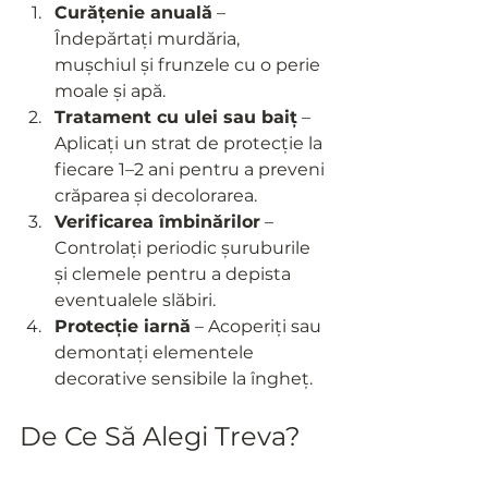
Curățenie anuală
 – 
Îndepărtați murdăria, 
mușchiul și frunzele cu o perie 
moale și apă.
Tratament cu ulei sau baiț
 – 
Aplicați un strat de protecție la 
fiecare 1–2 ani pentru a preveni 
crăparea și decolorarea.
Verificarea îmbinărilor
 – 
Controlați periodic șuruburile 
și clemele pentru a depista 
eventualele slăbiri.
Protecție iarnă
 – Acoperiți sau 
demontați elementele 
decorative sensibile la îngheț.
De Ce Să Alegi Treva?