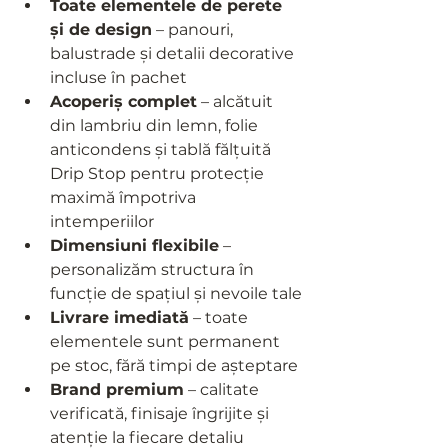
Toate elementele de perete 
și de design
 – panouri, 
balustrade și detalii decorative 
incluse în pachet
Acoperiș complet
 – alcătuit 
din lambriu din lemn, folie 
anticondens și tablă fălțuită 
Drip Stop pentru protecție 
maximă împotriva 
intemperiilor
Dimensiuni flexibile
 – 
personalizăm structura în 
funcție de spațiul și nevoile tale
Livrare imediată
 – toate 
elementele sunt permanent 
pe stoc, fără timpi de așteptare
Brand premium
 – calitate 
verificată, finisaje îngrijite și 
atenție la fiecare detaliu