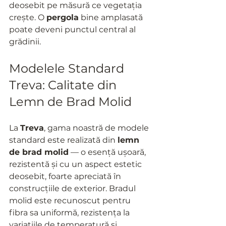
deosebit pe măsură ce vegetația 
crește. O 
pergola
 bine amplasată 
poate deveni punctul central al 
grădinii.
Modelele Standard 
Treva: Calitate din 
Lemn de Brad Molid
La 
Treva
, gama noastră de modele 
standard este realizată din 
lemn 
de brad molid
 — o esență ușoară, 
rezistentă și cu un aspect estetic 
deosebit, foarte apreciată în 
construcțiile de exterior. Bradul 
molid este recunoscut pentru 
fibra sa uniformă, rezistența la 
variațiile de temperatură și 