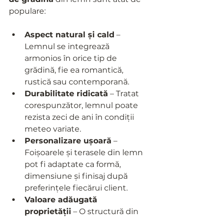
populare:
Aspect natural și cald
 – 
Lemnul se integrează 
armonios în orice tip de 
grădină, fie ea romantică, 
rustică sau contemporană.
Durabilitate ridicată
 – Tratat 
corespunzător, lemnul poate 
rezista zeci de ani în condiții 
meteo variate.
Personalizare ușoară
 – 
Foișoarele și terasele din lemn 
pot fi adaptate ca formă, 
dimensiune și finisaj după 
preferințele fiecărui client.
Valoare adăugată 
proprietății
 – O structură din 