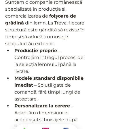
Suntem o companie românească 
specializată în producția și 
comercializarea de 
foișoare de 
grădină
 din lemn. La Treva, fiecare 
structură este gândită să reziste în 
timp și să aducă frumusețe 
spațiului tău exterior:
Producție proprie
 – 
Controlăm întregul proces, de 
la selecția lemnului până la 
livrare.
Modele standard disponibile 
imediat
 – Soluții gata de 
comandă, fără timpi lungi de 
așteptare.
Personalizare la cerere
 – 
Adaptăm dimensiunile, 
acoperișul și finisajele după 
nevoile tale.