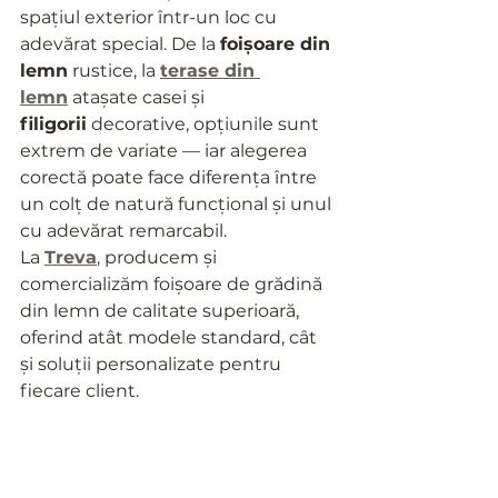
spațiul exterior într-un loc cu 
adevărat special. De la 
foișoare din 
lemn
 rustice, la 
terase din 
lemn
 atașate casei și 
filigorii
 decorative, opțiunile sunt 
extrem de variate — iar alegerea 
corectă poate face diferența între 
un colț de natură funcțional și unul 
cu adevărat remarcabil.
La 
Treva
, producem și 
comercializăm foișoare de grădină 
din lemn de calitate superioară, 
oferind atât modele standard, cât 
și soluții personalizate pentru 
fiecare client.