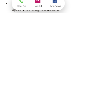
Consultanță gratuită
 – Te 
Telefon
E-mail
Facebook
ajutăm să alegi structura 
potrivită pentru grădina ta.
Concluzie
Fie că optezi pentru un 
foișor 
de 
grădină
 independent, o 
terasă 
din lemn
 atașată casei sau o 
filigorii din lemn
 decorativă, 