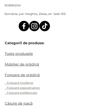
RO8902041
România, jud. Harghita, Zetea, str. Szek 1315
Categorii de produse:
Toate produsele
Mobilier de grădină
Foișoare de grădină
Foisoare moderne
Foisoare clasice/rustice
Foisoare prefabricate
Căsuțe de joacă