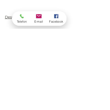
Despre noi
Telefon
E-mail
Facebook
Contact
Termeni și condiții
Politica de livrare/returnare
Întrebări frecvente
Politica de confidențialitate și
utilizare a cookie-urilor