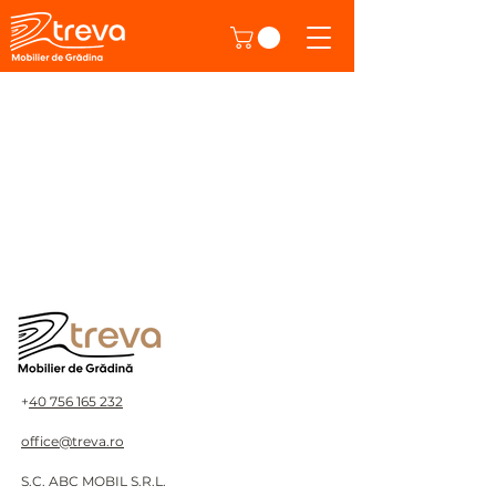
+
40 756 165 232
office@treva.ro
S.C. ABC MOBIL S.R.L.