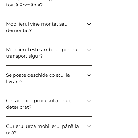
toată România?
au termen comunicat la confirmare.
Da, livrăm oriunde în România prin curier
Mobilierul vine montat sau
specializat pentru colete voluminoase.
demontat?
Produsele sunt livrate montate sau semi-
Mobilierul este ambalat pentru
asamblate, necesitând doar un montaj
transport sigur?
minim la instalare.
Da, produsele sunt protejate cu folie și
Se poate deschide coletul la
elemente de fixare pentru a preveni
livrare?
deteriorarea în timpul transportului.
Da, recomandăm verificarea produsului în
Ce fac dacă produsul ajunge
prezența curierului.
deteriorat?
Se menționează pe AWB și se fotografiază
Curierul urcă mobilierul până la
coletul; apoi ne contactați pentru înlocuire
ușă?
sau soluționare rapidă.