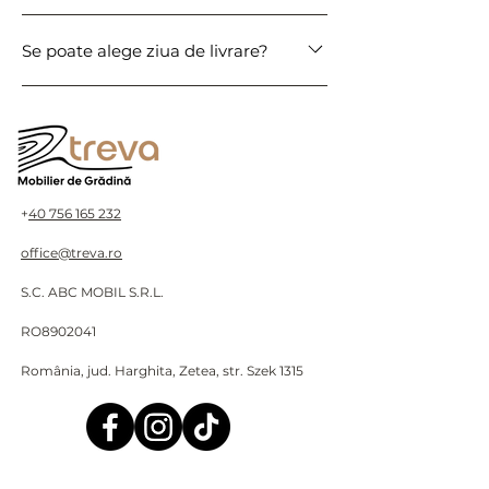
Livrarea este până în fața adresei.
Se poate alege ziua de livrare?
Manipularea în interior depinde de curier
și dimensiunea produsului.
În majoritatea cazurilor da, după
contactarea telefonică a curierului.
+
40 756 165 232
office@treva.ro
S.C. ABC MOBIL S.R.L.
RO8902041
România, jud. Harghita, Zetea, str. Szek 1315