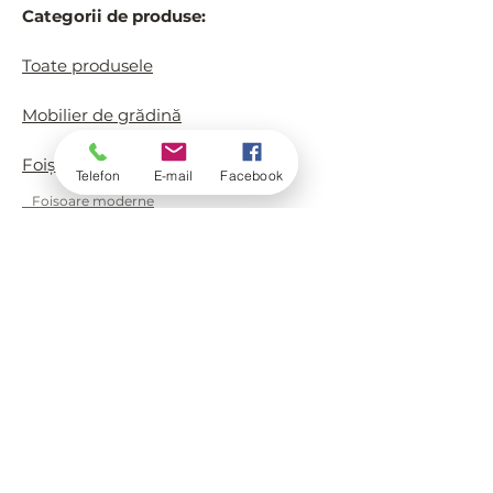
Categorii de produse:
Toate produsele
Mobilier de grădină
Foișoare de grădină
Telefon
E-mail
Facebook
Foisoare moderne
Foisoare clasice/rustice
Foisoare prefabricate
Căsuțe de joacă
Despre noi
Contact