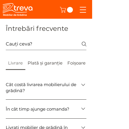
Întrebări frecvente
Livrare
Plată și garanție
Foișoare de grădină
Cât costă livrarea mobilierului de
grădină?
Costul livrării este menționat în descrierea
În cât timp ajunge comanda?
fiecărui produs și variază între 0 și 150
RON, în funcție de greutatea coletului.
Produsele din stoc ajung în 2–5 zile
Livrați mobilier de grădină în
lucrătoare. Produsele realizate la comandă