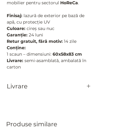
mobilier pentru sectorul
HoReCa
.
Finisaj:
lazură de exterior pe bază de
apă, cu protecție UV
Culoare:
cireș sau nuc
Garanție:
24 luni
Retur gratuit, fără motiv:
14 zile
Conține:
1 scaun – dimensiuni:
60x58x83 cm
Livrare:
semi-asamblată, ambalată în
carton
Livrare
Cost livrare:
50 RON
Timp de livrare:
2-5 zile lucrătoare
Metode de plată:
Card bancar sau
numerar la livrare
Produse similare