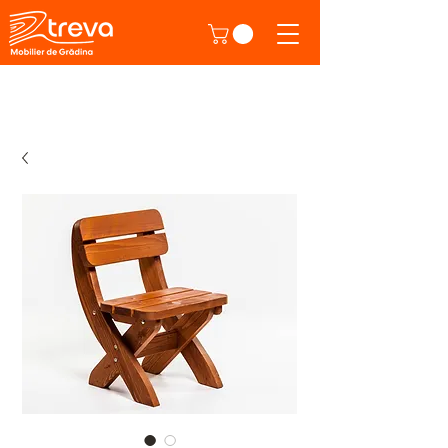
Direct de la producător!
Produse din atelierul nostru.
Click aici ca
să descoperi.