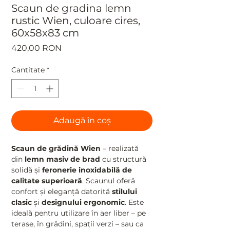
Scaun de gradina lemn
rustic Wien, culoare cires,
60x58x83 cm
Preț
420,00 RON
Cantitate
*
Adaugă în coș
Scaun de grădină Wien
– realizată
din
lemn masiv de brad
cu structură
solidă și
feronerie inoxidabilă de
calitate superioară
. Scaunul oferă
confort și eleganță datorită
stilului
clasic
și
designului ergonomic
. Este
ideală pentru utilizare în aer liber – pe
terase, în grădini, spații verzi – sau ca