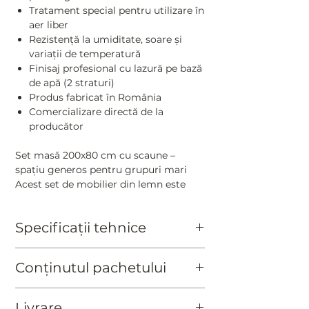
Tratament special pentru utilizare în
aer liber
Rezistență la umiditate, soare și
variații de temperatură
Finisaj profesional cu lazură pe bază
de apă (2 straturi)
Produs fabricat în România
Comercializare directă de la
producător
Set masă 200x80 cm cu scaune –
spațiu generos pentru grupuri mari
Acest set de mobilier din lemn este
conceput pentru a acomoda
confortabil până la 10 persoane, fiind
Specificații tehnice
ideal pentru mese în aer liber,
evenimente sau utilizare frecventă în
Finisaj:
lazură pentru exterior pe bază
familie.
Conținutul pachetului
de apă, cu protecție UV
Culori disponibile:
cireș / nuc / gri
Combinația dintre bănci și scaune
1 buc. masă
antracit
oferă flexibilitate: băncile optimizează
Livrare