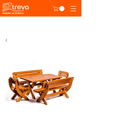
Direct de la producător!
Produse din atelierul nostru.
Click aici ca
să descoperi.