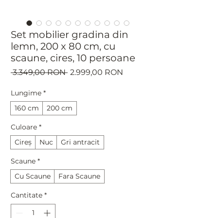
Set mobilier gradina din
lemn, 200 x 80 cm, cu
scaune, cires, 10 persoane
Preț
Preț
 3.349,00 RON 
2.999,00 RON
normal
redus
Lungime
*
160 cm
200 cm
Culoare
*
Cireș
Nuc
Gri antracit
Scaune
*
Cu Scaune
Fara Scaune
Cantitate
*