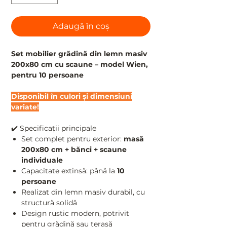
Adaugă în coș
Set mobilier grădină din lemn masiv
200x80 cm cu scaune – model Wien,
pentru 10 persoane
Disponibil în culori și dimensiuni
variate!
✔️ Specificații principale
Set complet pentru exterior:
masă
200x80 cm + bănci + scaune
individuale
Capacitate extinsă: până la
10
persoane
Realizat din lemn masiv durabil, cu
structură solidă
Design rustic modern, potrivit
pentru grădină sau terasă