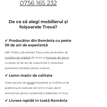
0756 165 232
Da, este tratat special pentru a rezista
în condiții de exterior.
Se poate folosi pentru restaurante
sau pensiuni?
De ce să alegi mobilierul și
Da, este o alegere potrivită pentru
foișoarele Treva?
HoReCa datorită durabilității și
capacității mari.
✔ Producător din România cu peste
30 de ani de experiență
ABC Mobil, sub brandul Treva, este producător de
mobilier de grădină
din lemn și
foișoare din lemn
,
cu peste 30 de ani de experiență în realizarea
produselor durabile pentru exterior.
✔ Lemn masiv de calitate
Toate seturile de
terasă
, foișoarele și mobilierul de
grădină sunt realizate din lemn masiv atent
selecționat, pentru rezistență și stabilitate în timp.
✔ Livrare rapidă în toată România