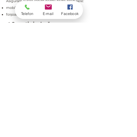
Asigurăm livrare rapidă pentru toate produsele:
mobilier de grădină: 2–3 zile
Telefon
E-mail
Facebook
foișoare și filagorii: 2–10 zile
✔ Garanție inclusă
Toate produsele beneficiază de garanție 2 ani,
oferind siguranță și încredere în utilizare pe termen
lung.
+
40 756 165 232
office@treva.ro
S.C. ABC MOBIL S.R.L.
RO8902041
România, jud. Harghita, Zetea, str. Szek 1315