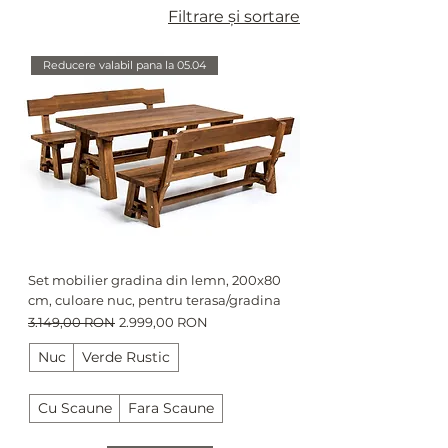
perfectă pentru a adăuga stil și confort în spațiul tău
Filtrare și sortare
exterior.
Reducere valabil pana la 05.04
Set mobilier gradina din lemn, 200x80
cm, culoare nuc, pentru terasa/gradina
Preț normal
Preț redus
3.149,00 RON
2.999,00 RON
Nuc
Verde Rustic
Cu Scaune
Fara Scaune