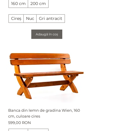
160 cm
200 cm
Cireș
Nuc
Gri antracit
Adaugă în coș
Banca din lemn de gradina Wien, 160
cm, culoare cires
Preț
599,00 RON