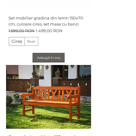
Set mobilier gradina din lemn 150x70
cm, culoare cires, set masa cu banci
Preț normal
Preț redus
1.599,00 RON
1.499,00 RON
Cireș
Nuc
Adaugă în coș