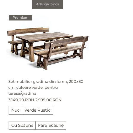
Adaugă în coș
Premium
Set mobilier gradina din lemn, 200x80
cm, culoare verde, pentru
terasa/gradina
Preț normal
Preț redus
3.149,00 RON
2.999,00 RON
Nuc
Verde Rustic
Cu Scaune
Fara Scaune