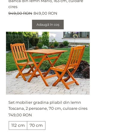
Banca din lemn Mario, 163 cm, culoare
cires
Preț normal
Preț redus
949,00 RON
849,00 RON
Adaugă în coș
Set mobilier gradina pliabil din lemn
Toscana, 2 persoane, 70 cm, culoare cires
Preț
749,00 RON
112 cm
70 cm