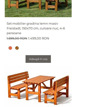
Set mobilier gradina lemn masiv
Freistadt, 150x70 cm, culoare nuc, 4-6
persoane
Preț normal
Preț redus
1.599,00 RON
1.499,00 RON
Adaugă în coș