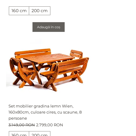
160 cm
200 cm
Adaugă în coș
Set mobilier gradina lemn Wien,
160x80cm, culoare cires, cu scaune, 8
persoane
Preț normal
Preț redus
3.149,00 RON
2.799,00 RON
160 cm
200 cm