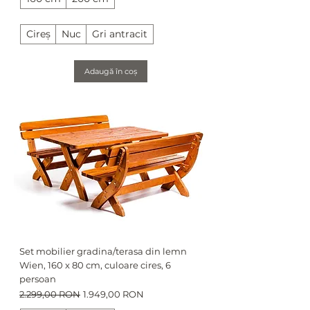
Cireș
Nuc
Gri antracit
Adaugă în coș
Set mobilier gradina/terasa din lemn
Wien, 160 x 80 cm, culoare cires, 6
persoan
Preț normal
Preț redus
2.299,00 RON
1.949,00 RON