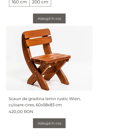
160 cm
200 cm
Adaugă în coș
Scaun de gradina lemn rustic Wien,
culoare cires, 60x58x83 cm
Preț
420,00 RON
Adaugă în coș