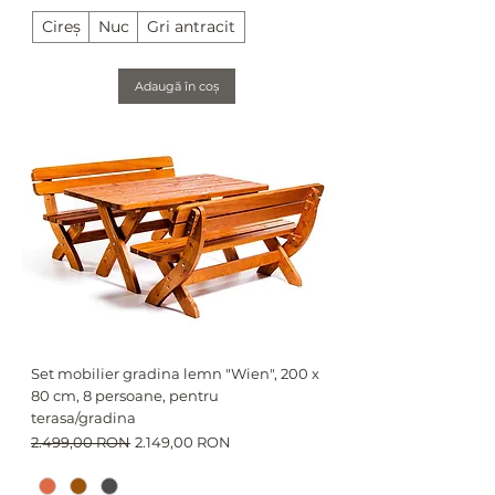
Cireș
Nuc
Gri antracit
Adaugă în coș
Set mobilier gradina lemn "Wien", 200 x
80 cm, 8 persoane, pentru
terasa/gradina
Preț normal
Preț redus
2.499,00 RON
2.149,00 RON