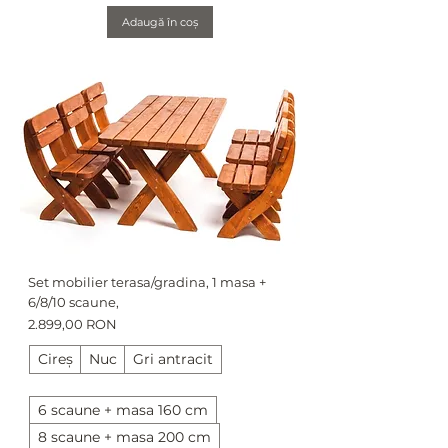
Adaugă în coș
Set mobilier terasa/gradina, 1 masa +
6/8/10 scaune,
Preț
2.899,00 RON
Cireș
Nuc
Gri antracit
6 scaune + masa 160 cm
8 scaune + masa 200 cm