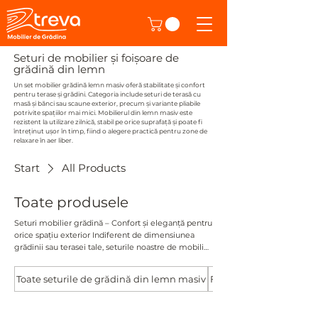
Seturi de mobilier și foișoare de
grădină din lemn
Un set mobilier grădină lemn masiv oferă stabilitate și confort
pentru terase și grădini. Categoria include seturi de terasă cu
masă și bănci sau scaune exterior, precum și variante pliabile
potrivite spațiilor mai mici. Mobilierul din lemn masiv este
rezistent la utilizare zilnică, stabil pe orice suprafață și poate fi
întreținut ușor în timp, fiind o alegere practică pentru zone de
relaxare în aer liber.
Start
All Products
Toate produsele
Seturi mobilier grădină – Confort și eleganță pentru
orice spațiu exterior Indiferent de dimensiunea
grădinii sau terasei tale, seturile noastre de mobilier
de grădină sunt perfecte pentru orice tip de
întâlnire în aer liber. De la seturi compacte pentru 2-
Toate seturile de grădină din lemn masiv
Foisoare moderne
4 persoane, ideale pentru momente intime, până la
seturi mai mari pentru 6-10 persoane, perfecte
pentru petreceri și evenimente, vei găsi soluția