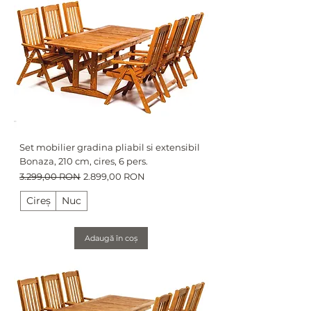
Set mobilier gradina pliabil si extensibil
Bonaza, 210 cm, cires, 6 pers.
Preț normal
Preț redus
3.299,00 RON
2.899,00 RON
Cireș
Nuc
Adaugă în coș