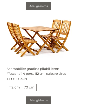
Adaugă în coș
Set mobilier gradina pliabil lemn
"Toscana", 4 pers., 112 cm, culoare cires
Preț
1.199,00 RON
112 cm
70 cm
Adaugă în coș