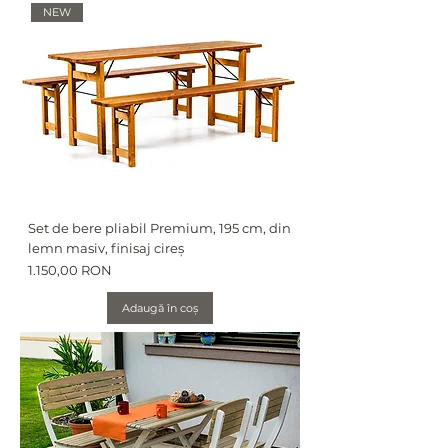
NEW
Set de bere pliabil Premium, 195 cm, din
lemn masiv, finisaj cireș
Preț
1.150,00 RON
Adaugă în coș