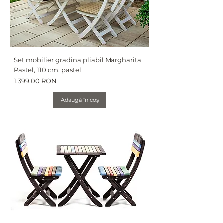
Set mobilier gradina pliabil Margharita
Pastel, 110 cm, pastel
Preț
1.399,00 RON
Adaugă în coș