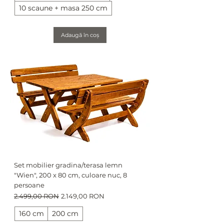
10 scaune + masa 250 cm
Adaugă în coș
Set mobilier gradina/terasa lemn
"Wien", 200 x 80 cm, culoare nuc, 8
persoane
Preț normal
Preț redus
2.499,00 RON
2.149,00 RON
160 cm
200 cm