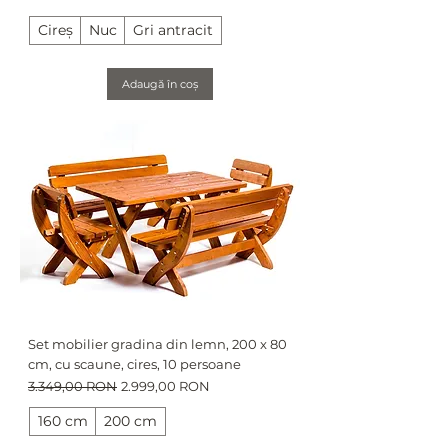
Cireș
Nuc
Gri antracit
Adaugă în coș
Set mobilier gradina din lemn, 200 x 80
cm, cu scaune, cires, 10 persoane
Preț normal
Preț redus
3.349,00 RON
2.999,00 RON
160 cm
200 cm