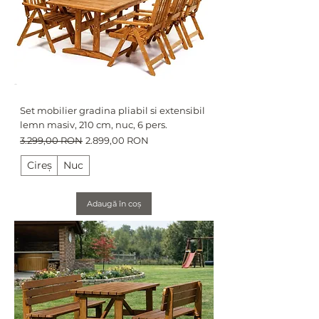
Set mobilier gradina pliabil si extensibil
lemn masiv, 210 cm, nuc, 6 pers.
Preț normal
Preț redus
3.299,00 RON
2.899,00 RON
Cireș
Nuc
Adaugă în coș