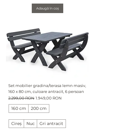
Adaugă în coș
Set mobilier gradina/terasa lemn masiv,
160 x 80 cm, culoare antracit, 6 persoan
Preț normal
Preț redus
2.299,00 RON
1.949,00 RON
160 cm
200 cm
Cireș
Nuc
Gri antracit