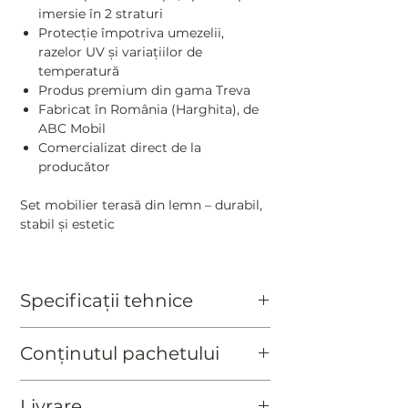
imersie în 2 straturi
Protecție împotriva umezelii,
razelor UV și variațiilor de
temperatură
Produs premium din gama Treva
Fabricat în România (Harghita), de
ABC Mobil
Comercializat direct de la
producător
Set mobilier terasă din lemn – durabil,
stabil și estetic
Acest
set mobilier grădină din lemn
masiv
este alegerea ideală pentru cei
Specificații tehnice
care caută un
set mobilier pentru 6
persoane
rezistent și elegant.
Finisaj:
lazură pentru exterior pe bază
Construcția robustă, cu picioare
Conținutul pachetului
de apă, cu protecție UV
groase și îmbinări solide, oferă
Culori disponibile:
cireș / nuc / gri
stabilitate excelentă chiar și în utilizare
1 buc. masă
antracit
intensivă.
Livrare