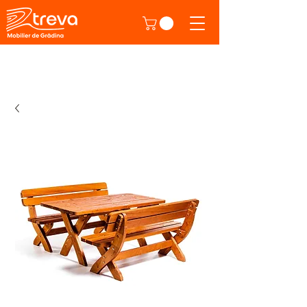
Direct de la producător!
Produse din atelierul nostru.
Click aici ca
să descoperi.