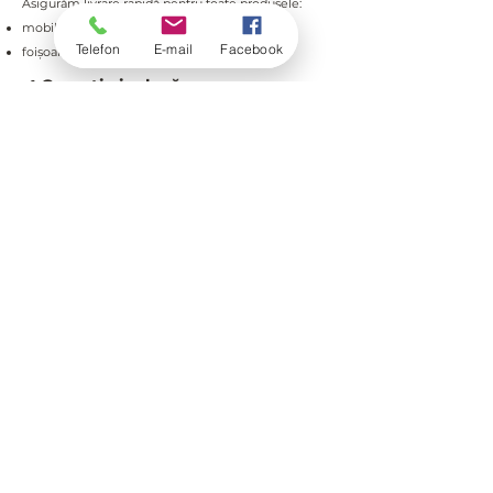
Asigurăm livrare rapidă pentru toate produsele:
mobilier de grădină: 2–3 zile
Telefon
E-mail
Facebook
foișoare și filagorii: 2–10 zile
✔ Garanție inclusă
Toate produsele beneficiază de garanție 2 ani,
oferind siguranță și încredere în utilizare pe termen
lung.
+
40 756 165 232
office@treva.ro
S.C. ABC MOBIL S.R.L.
RO8902041
România, jud. Harghita, Zetea, str. Szek 1315