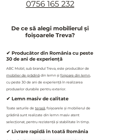
0756 165 232
liber.
Este potrivit pentru exterior?
Da, acest
set mobilier terasă din lemn
este tratat special pentru utilizare în
De ce să alegi mobilierul și
exterior, rezistent la intemperii.
foișoarele Treva?
Ce conține setul?
Setul include o masă și două bănci,
fiind un
set masă cu bănci complet
.
✔ Producător din România cu peste
Este potrivit pentru HoReCa?
30 de ani de experiență
Da, datorită construcției solide, este
ABC Mobil, sub brandul Treva, este producător de
ideal ca
mobilier exterior pentru
mobilier de grădină
din lemn și
foișoare din lemn
,
restaurante, pensiuni sau terase
cu peste 30 de ani de experiență în realizarea
comerciale
.
produselor durabile pentru exterior.
✔ Lemn masiv de calitate
Toate seturile de
terasă
, foișoarele și mobilierul de
grădină sunt realizate din lemn masiv atent
selecționat, pentru rezistență și stabilitate în timp.
✔ Livrare rapidă în toată România