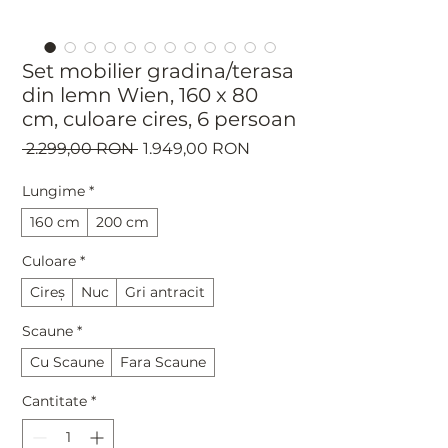
Set mobilier gradina/terasa
din lemn Wien, 160 x 80
cm, culoare cires, 6 persoan
Preț
Preț
 2.299,00 RON 
1.949,00 RON
normal
redus
Lungime
*
160 cm
200 cm
Culoare
*
Cireș
Nuc
Gri antracit
Scaune
*
Cu Scaune
Fara Scaune
Cantitate
*