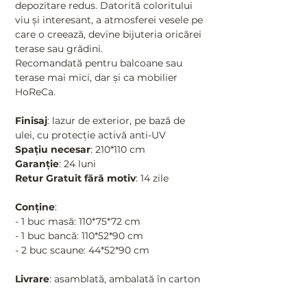
depozitare redus. Datorită coloritului
viu şi interesant, a atmosferei vesele pe
care o creează, devine bijuteria oricărei
terase sau grădini.
Recomandată pentru balcoane sau
terase mai mici, dar şi ca mobilier
HoReCa.
Finisaj
: lazur de exterior, pe bază de
ulei, cu protecţie activă anti-UV
Spaţiu necesar
: 210*110 cm
Garanție
: 24 luni
Retur Gratuit fără motiv
: 14 zile
Conţine
:
- 1 buc masă: 110*75*72 cm
- 1 buc bancă: 110*52*90 cm
- 2 buc scaune: 44*52*90 cm
Livrare
: asamblată, ambalată în carton