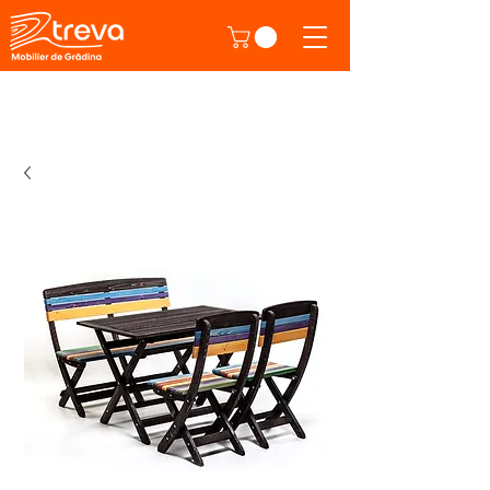
Direct de la producător!
Produse din atelierul nostru.
Click aici ca
să descoperi.