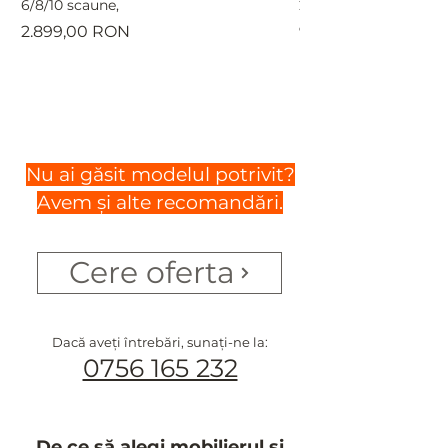
6/8/10 scaune,
210 cm, pentru 6-10 p
Preț
Preț
2.899,00 RON
999,00 RON
Nu ai găsit modelul potrivit?
Avem și alte recomandări.
Cere oferta
Dacă aveți întrebări, sunați-ne la:
0756 165 232
De ce să alegi mobilierul și