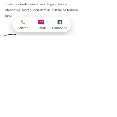
Toate produsele beneficiază de garanție 2 ani,
oferind siguranță și încredere în utilizare pe termen
lung.
Telefon
E-mail
Facebook
+
40 756 165 232
office@treva.ro
S.C. ABC MOBIL S.R.L.
RO8902041
România, jud. Harghita, Zetea, str. Szek 1315