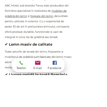
ABC Mobil, sub brandul Treva, este producător din
România specializat în realizarea de
mobilier de
grădină din lemn
și
foișoare din lemn
, dezvoltate
pentru utilizare în exterior. Cu o experiență de
peste 30 de ani în prelucrarea lemnului, compania
oferă produse durabile, funcționale și ușor de
integrat în orice tip de grădină sau terasă.
✔ Lemn masiv de calitate
Toate seturile de terasă din lemn, foișoarele și
mobilierul de grădină sunt fabricate din lemn masiv
atent ales, asigurând durabilitate, stabilitate și
rezistență în timp.
Telefon
E-mail
Facebook
✔ Livrare rapidă în toată România
Asigurăm livrare rapidă pentru toate produsele:
mobilier de grădină: 2–3 zile
foișoare și filagorii: 2–10 zile
✔ Garanție inclusă