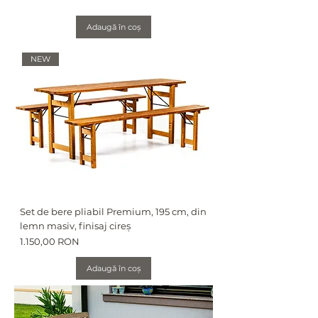
Adaugă în coș
NEW
Set de bere pliabil Premium, 195 cm, din
lemn masiv, finisaj cireș
Preț
1.150,00 RON
Adaugă în coș