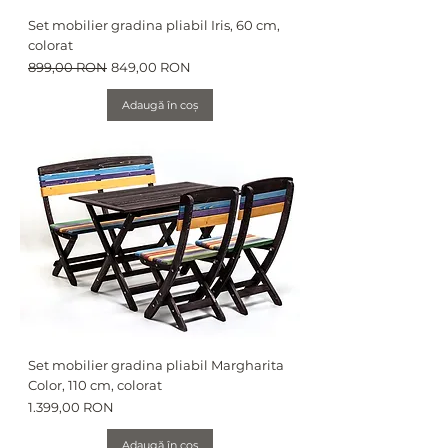
Set mobilier gradina pliabil Iris, 60 cm,
colorat
Preț normal
Preț redus
899,00 RON
849,00 RON
Adaugă în coș
Set mobilier gradina pliabil Margharita
Color, 110 cm, colorat
Preț
1.399,00 RON
Adaugă în coș