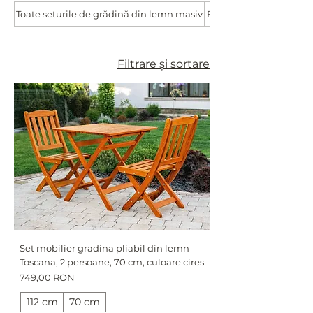
pentru momentele de relaxare alături de cei dragi.
Toate seturile de grădină din lemn masiv
Foisoare moderne
Compacte și confortabile, aceste seturi sunt
alegerea perfectă pentru a adăuga stil și
funcționalitate în orice spațiu exterior.
Filtrare și sortare
Set mobilier gradina pliabil din lemn
Toscana, 2 persoane, 70 cm, culoare cires
Preț
749,00 RON
112 cm
70 cm