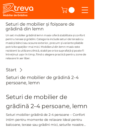
Seturi de mobilier și foișoare de
grădină din lemn
Un set mobilier grădină lemn masiv oferă stabilitate și confort
pentru terase și grădini. Categoria include seturi de terasă cu
masă și bănci sau scaune exterior, precum și variante pliabile
potrivite spațiilor mai mici. Mobilierul din lemn masiv este
rezistent la utilizare zilnică, stabil pe orice suprafață și poate fi
întreținut ușor în timp, fiind o alegere practică pentru zone de
relaxare în aer liber.
Start
Seturi de mobilier de grădină 2-4
persoane, lemn
Seturi de mobilier de
grădină 2-4 persoane, lemn
Seturi mobilier grădină de 2-4 persoane – Confort
intim pentru momente de relaxare Ideal pentru
balcoane, terase sau grădini mici, seturile noastre
de mobilier pentru 2-4 persoane sunt perfecte