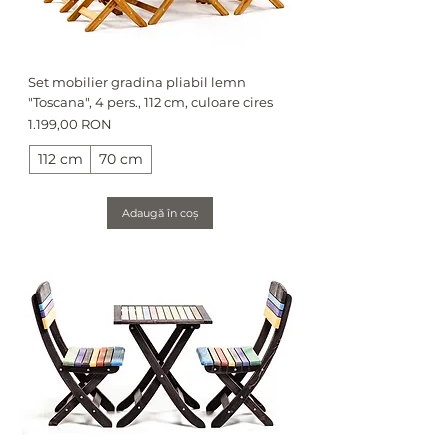
Set mobilier gradina pliabil lemn
"Toscana", 4 pers., 112 cm, culoare cires
Preț
1.199,00 RON
112 cm
70 cm
Adaugă în coș