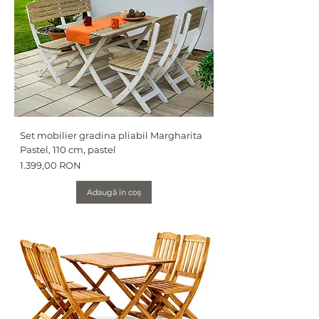
Set mobilier gradina pliabil Margharita
Pastel, 110 cm, pastel
Preț
1.399,00 RON
Adaugă în coș