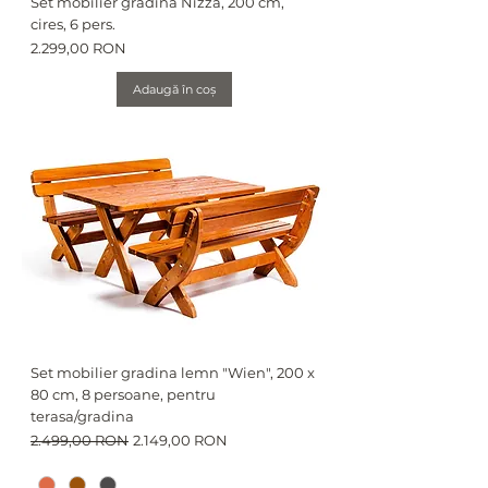
Set mobilier gradina Nizza, 200 cm,
cires, 6 pers.
Preț
2.299,00 RON
Adaugă în coș
Set mobilier gradina lemn "Wien", 200 x
80 cm, 8 persoane, pentru
terasa/gradina
Preț normal
Preț redus
2.499,00 RON
2.149,00 RON