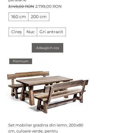
Preț normal
Preț redus
3.149,00 RON
2.799,00 RON
160 cm
200 cm
Cireș
Nuc
Gri antracit
Adaugă în coș
Premium
Set mobilier gradina din lemn, 200x80
cm, culoare verde, pentru