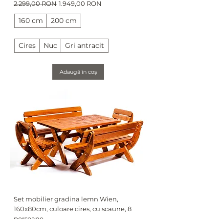
Preț normal
Preț redus
2.299,00 RON
1.949,00 RON
160 cm
200 cm
Cireș
Nuc
Gri antracit
Adaugă în coș
Set mobilier gradina lemn Wien,
160x80cm, culoare cires, cu scaune, 8
persoane