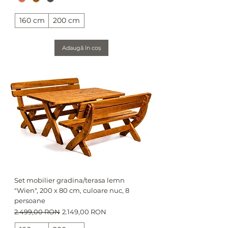
160 cm
200 cm
Adaugă în coș
Set mobilier gradina/terasa lemn
"Wien", 200 x 80 cm, culoare nuc, 8
persoane
Preț normal
Preț redus
2.499,00 RON
2.149,00 RON