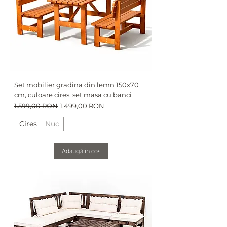
Set mobilier gradina din lemn 150x70
cm, culoare cires, set masa cu banci
Preț normal
Preț redus
1.599,00 RON
1.499,00 RON
Cireș
Nuc
Adaugă în coș