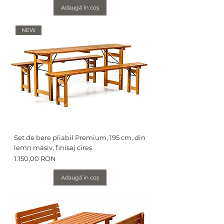
Adaugă în coș
NEW
Set de bere pliabil Premium, 195 cm, din
lemn masiv, finisaj cireș
Preț
1.150,00 RON
Adaugă în coș