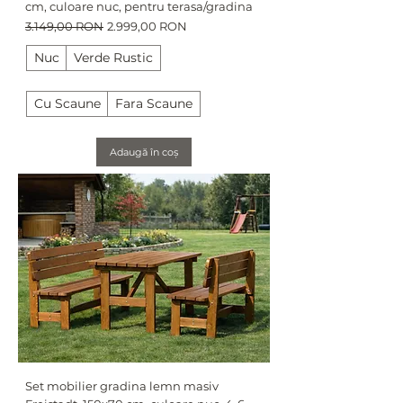
cm, culoare nuc, pentru terasa/gradina
Preț normal
Preț redus
3.149,00 RON
2.999,00 RON
Nuc
Verde Rustic
Cu Scaune
Fara Scaune
Adaugă în coș
Set mobilier gradina lemn masiv