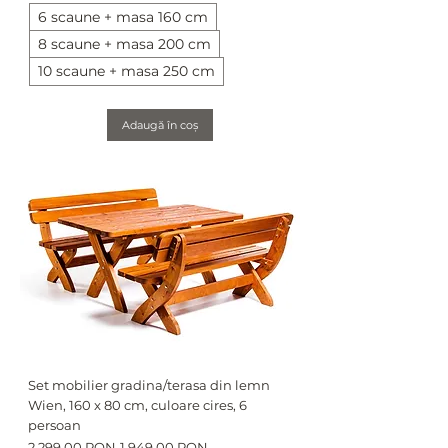
6 scaune + masa 160 cm
8 scaune + masa 200 cm
10 scaune + masa 250 cm
Adaugă în coș
Set mobilier gradina/terasa din lemn
Wien, 160 x 80 cm, culoare cires, 6
persoan
Preț normal
Preț redus
2.299,00 RON
1.949,00 RON