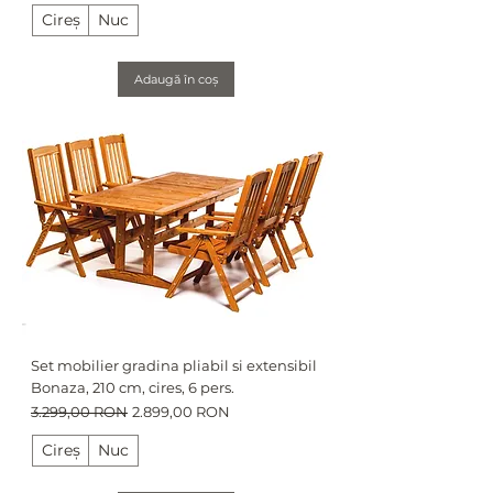
Cireș
Nuc
Adaugă în coș
Set mobilier gradina pliabil si extensibil
Bonaza, 210 cm, cires, 6 pers.
Preț normal
Preț redus
3.299,00 RON
2.899,00 RON
Cireș
Nuc