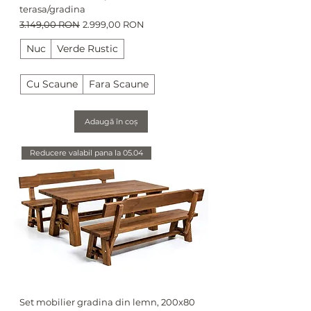
terasa/gradina
Preț normal
Preț redus
3.149,00 RON
2.999,00 RON
Nuc
Verde Rustic
Cu Scaune
Fara Scaune
Adaugă în coș
Reducere valabil pana la 05.04
Set mobilier gradina din lemn, 200x80