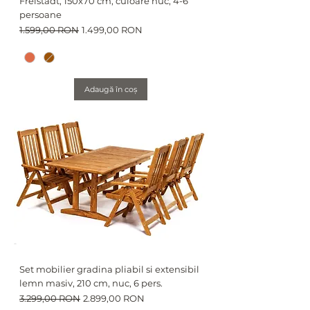
Freistadt, 150x70 cm, culoare nuc, 4-6
persoane
Preț normal
Preț redus
1.599,00 RON
1.499,00 RON
Adaugă în coș
Set mobilier gradina pliabil si extensibil
lemn masiv, 210 cm, nuc, 6 pers.
Preț normal
Preț redus
3.299,00 RON
2.899,00 RON