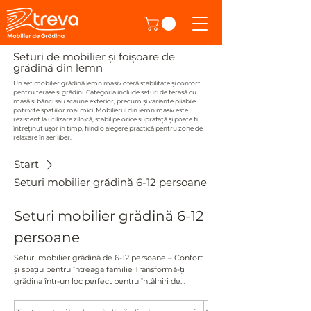
Seturi de mobilier și foișoare de
grădină din lemn
Un set mobilier grădină lemn masiv oferă stabilitate și confort
pentru terase și grădini. Categoria include seturi de terasă cu
masă și bănci sau scaune exterior, precum și variante pliabile
potrivite spațiilor mai mici. Mobilierul din lemn masiv este
rezistent la utilizare zilnică, stabil pe orice suprafață și poate fi
întreținut ușor în timp, fiind o alegere practică pentru zone de
relaxare în aer liber.
Start
Seturi mobilier grădină 6-12 persoane
Seturi mobilier grădină 6-12
persoane
Seturi mobilier grădină de 6-12 persoane – Confort
și spațiu pentru întreaga familie Transformă-ți
grădina într-un loc perfect pentru întâlniri de
familie sau petreceri cu prietenii. Seturile noastre
de mobilier de gradina din lemn masiv pentru 6-12