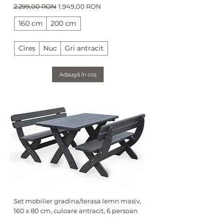
Preț normal
Preț redus
2.299,00 RON
1.949,00 RON
160 cm
200 cm
Cireș
Nuc
Gri antracit
Adaugă în coș
Set mobilier gradina/terasa lemn masiv,
160 x 80 cm, culoare antracit, 6 persoan