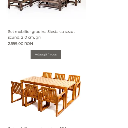
Set mobilier gradina Siesta cu sezut
scund, 210 cm, gri
Preț
2.599,00 RON
Adaugă în coș